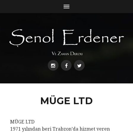
MÜGE LTD
MÜGE LTD
1971 yılından beri Trabzon’da hizmet veren